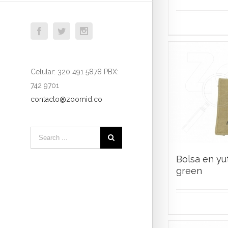
Facebook
Twitter
Instagram
Celular: 320 491 5878 PBX:
742 9701
contacto@zoomid.co
Bolsa en yut
green