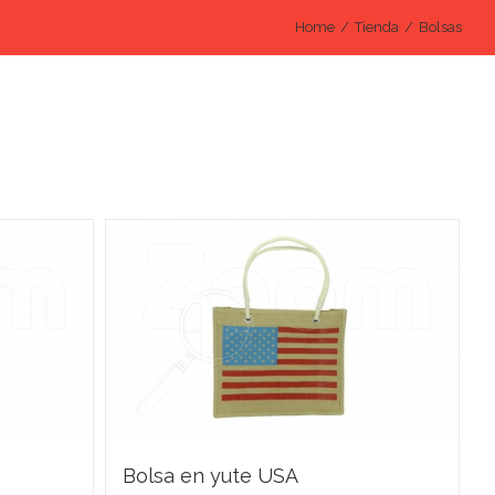
Home
/
Tienda
/
Bolsas
Bolsa en yute USA