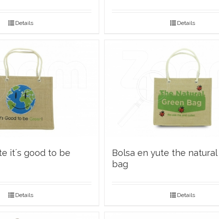
Details
Details
e it´s good to be
Bolsa en yute the natural
bag
Details
Details