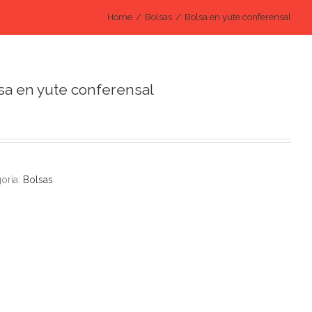
Home
/
Bolsas
/
Bolsa en yute conferensal
sa en yute conferensal
oría:
Bolsas