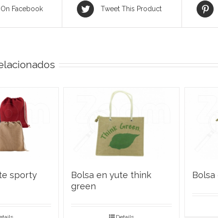
 On Facebook
Tweet This Product
elacionados
te sporty
Bolsa en yute think
Bolsa 
green
etails
Details