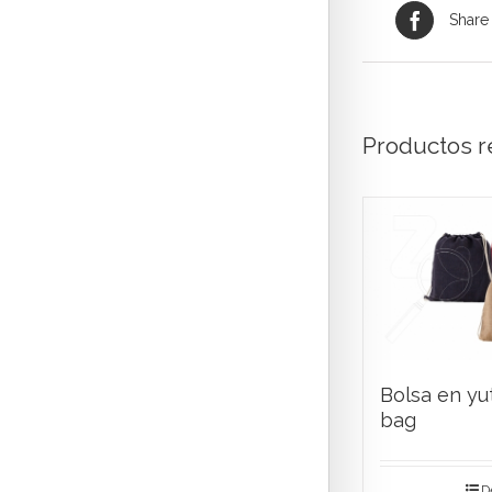
Share
Productos r
Bolsa en yu
bag
D