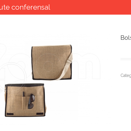
ute conferensal
Bol
Categ