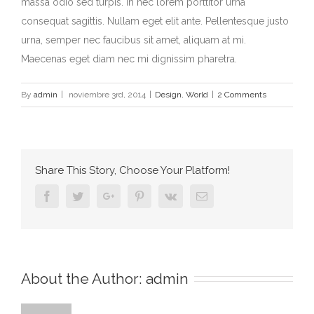
massa odio sed turpis. In nec lorem porttitor urna
consequat sagittis. Nullam eget elit ante. Pellentesque justo
urna, semper nec faucibus sit amet, aliquam at mi.
Maecenas eget diam nec mi dignissim pharetra.
By
admin
|
noviembre 3rd, 2014
|
Design
,
World
|
2 Comments
Share This Story, Choose Your Platform!
Facebook
Twitter
Google+
Pinterest
Vk
Email
About the Author:
admin