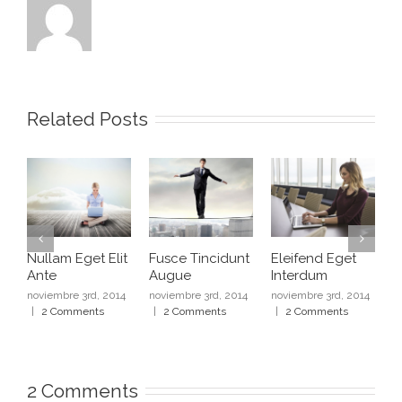
Related Posts
Nullam Eget Elit
Fusce Tincidunt
Eleifend Eget
C
Ante
Augue
Interdum
I
noviembre 3rd, 2014
noviembre 3rd, 2014
noviembre 3rd, 2014
n
|
2 Comments
|
2 Comments
|
2 Comments
|
2 Comments