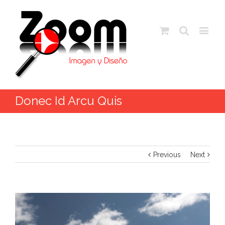
Donec Id Arcu Quis
Previous
Next
View
Larger